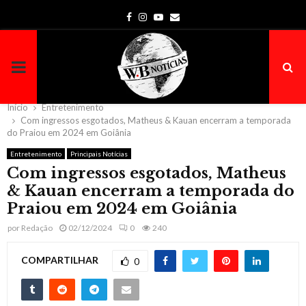
Facebook
Instagram
Youtube
Email
PRIMARY
MENU
Início
Entretenimento
Com ingressos esgotados, Matheus & Kauan encerram a temporada
do Praiou em 2024 em Goiânia
Entretenimento
Principais Notícias
Com ingressos esgotados, Matheus
& Kauan encerram a temporada do
Praiou em 2024 em Goiânia
por
Redação
02/12/2024
0
240
COMPARTILHAR
0