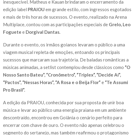
inesquecível. Matheus e Kauan brindaram o encerramento da
edição label
PRAIOU
em grande estilo, com ingressos esgotados
e mais de três horas de sucessos. O evento, realizado na Arena
Multiplace, contou com as participações especiais de
Grelo, Leo
Foguete
e
Dorgival Dantas.
Durante o evento, os irmãos goianos levaram o público a uma
viagem musical repleta de emoções, entoando os principais
sucessos que marcaram sua trajetória. De baladas românticas a
músicas animadas, a setlist contemplou desde clássicos como
“O
Nosso Santo Bateu”, “Cronômetro”, “Triplex”, “Decide Aí”,
“Pactos”, “Nessas Horas”, “A Rosa e o Beija Flor”
e
“Te Assumi
Pro Brasil”.
A edição da PRAIOU, conhecida por sua proposta de unir boa
música e levar ao público uma energia praiana em um ambiente
descontraído, encontrou em Goiânia o cenário perfeito para
encerrar com chave de ouro. O evento não apenas celebrou o
segmento do sertanejo, mas também reafirmou o protagonismo