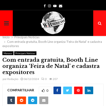
Facebook
Instagram
Youtube
Email
PRIMARY
MENU
Início
Principais Notícias
Com entrada gratuita, Booth Line organiza ‘Feira de Natal’ e cadastra
expositores
Manaus
Principais Notícias
Com entrada gratuita, Booth Line
organiza ‘Feira de Natal’ e cadastra
expositores
por
Redação
06/12/2024
0
207
COMPARTILHAR
0