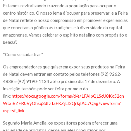
Estamos revitalizando trazendo a população para ocupar o
centro histórico. O nosso lema é ‘ocupar para preservar’ e a Feira
de Natal reflete o nosso compromisso em promover experiências
que conectam o público às tradições e à diversidade da capital
amazonense. Vamos celebrar o espírito natalino com propósito e
beleza”.
*Como se cadastrar*
Os empreendedores que quiserem expor seus produtos na Feira
de Natal devem entrar em contato pelos telefones (92) 9262-
4838 e (92) 9190-1134 até o próximo dia 17 de dezembro. A
inscrição também pode ser feita por meio do
link:
https://docs.google.com/forms/d/e/1FAIpQLScU8Kx52qn
WtxiBZFR0VyOhsq3dfzTaFKZjLI3QrkjIAC7QSg/viewform?
usp=sf_link
Segundo Maria Amélia, os expositores podem oferecer uma
variedade de produtos, desde aqueles produzidos por