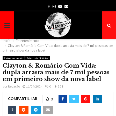
Facebook
Instagram
Youtube
Email
PRIMARY
MENU
Início
Entretenimento
Clayton & Romário Com Vida: dupla arrasta mais de 7 mil pessoas em
primeiro show da nova label
Entretenimento
Principais Notícias
Clayton & Romário Com Vida:
dupla arrasta mais de 7 mil pessoas
em primeiro show da nova label
por
Redação
11/04/2024
0
351
COMPARTILHAR
0