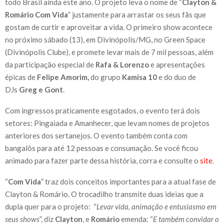
todo Brasil ainda este ano. O projeto leva o nome de “
Clayton &
Romário Com Vida
” justamente para arrastar os seus fãs que
gostam de curtir e aproveitar a vida. O primeiro show acontece
no próximo sábado (13), em Divinópolis/MG, no Green Space
(Divinópolis Clube), e promete levar mais de 7 mil pessoas, além
da participação especial de
Rafa & Lorenzo
e apresentações
épicas de
Felipe Amorim,
do grupo
Kamisa 10
e do duo de
DJs
Greg e Gont
.
Com ingressos praticamente esgotados, o evento terá dois
setores: Pingaiada e Amanhecer, que levam nomes de projetos
anteriores dos sertanejos. O evento também conta com
bangalôs para até 12 pessoas e consumação. Se você ficou
animado para fazer parte dessa história, corra e consulte o
site
.
“
Com Vida
” traz dois conceitos importantes para a atual fase de
Clayton & Romário. O trocadilho transmite duas ideias que a
dupla quer para o projeto: “
Levar vida, animação e entusiasmo em
seus shows
”, diz
Clayton
, e
Romário
emenda: “
E também convidar o