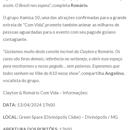
assim. O Brasil nos espera
”, completa
Romário
.
O grupo Kamisa 10, uma das atrações confirmadas para a grande
estreia de “Com Vida”, promete também animar as milhares de
pessoas aguardadas para o evento com seu pagode goiano
contagiante.
“
Gostamos muito deste convite incrível do Clayton e Romário. Os
caras são feras demais, referência no sertanejo, e abrir esse espaço
para mostrarmos o nosso pagode… sem palavras. Esperamos que
todos venham na Vibe do K10 nesse show
“, compartilha
Angelino
,
vocalista do grupo.
Clayton & Romário Com Vida – Informações:
DATA:
13/04/2024 17h00
LOCAL:
Green Space (Divinópolis Clube) – Divinópolis / MG
ABERTURA DOS PORTÕES:
17h00