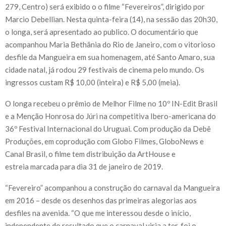
279, Centro) será exibido o o filme “Fevereiros”, dirigido por
Marcio Debellian. Nesta quinta-feira (14), na sessão das 20h30,
o longa, será apresentado ao publico. O documentário que
acompanhou Maria Bethânia do Rio de Janeiro, com o vitorioso
desfile da Mangueira em sua homenagem, até Santo Amaro, sua
cidade natal, já rodou 29 festivais de cinema pelo mundo. Os
ingressos custam R$ 10,00 (inteira) e R$ 5,00 (meia).
O longa recebeu o prêmio de Melhor Filme no 10º IN-Edit Brasil
e a Menção Honrosa do Júri na competitiva Ibero-americana do
36º Festival Internacional do Uruguai. Com produção da Debê
Produções, em coprodução com Globo Filmes, GloboNews e
Canal Brasil, o filme tem distribuição da ArtHouse e
estreia marcada para dia 31 de janeiro de 2019.
“Fevereiro” acompanhou a construção do carnaval da Mangueira
em 2016 – desde os desenhos das primeiras alegorias aos
desfiles na avenida. “O que me interessou desde o início,
independente do resultado que o carnaval viria a ter, foi o