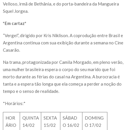
Velloso, irmã de Bethânia, e do porta-bandeira da Mangueira
Squel Jorgea.
*Em cartaz*
“Vergel”, dirigido por Kris Niklison. A coprodução entre Brasil e
Argentina continua com sua exibição durante a semana no Cine
Casarão.
Na trama, protagonizada por Camila Morgado, em pleno verão,
uma mulher brasileira espera o corpo do seu marido que foi
morto durante as férias do casal na Argentina. A burocracia é
tanta e a espera tão longa que ela começa a perder a noção do
tempo e o senso de realidade.
*Horários:*
HOR
QUINTA
SEXTA
SÁBAD
DOMING
ÁRIO
14/02
15/02
O 16/02
O 17/02