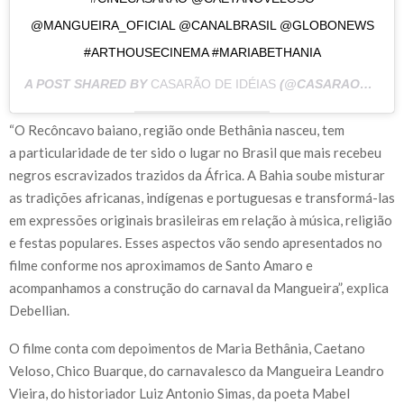
@MANGUEIRA_OFICIAL @CANALBRASIL @GLOBONEWS
#ARTHOUSECINEMA #MARIABETHANIA
A POST SHARED BY
CASARÃO DE IDÉIAS
(@CASARAODEIDEIAS) ON
“O Recôncavo baiano, região onde Bethânia nasceu, tem
a particularidade de ter sido o lugar no Brasil que mais recebeu
negros escravizados trazidos da África. A Bahia soube misturar
as tradições africanas, indígenas e portuguesas e transformá-las
em expressões originais brasileiras em relação à música, religião
e festas populares. Esses aspectos vão sendo apresentados no
filme conforme nos aproximamos de Santo Amaro e
acompanhamos a construção do carnaval da Mangueira”, explica
Debellian.
O filme conta com depoimentos de Maria Bethânia, Caetano
Veloso, Chico Buarque, do carnavalesco da Mangueira Leandro
Vieira, do historiador Luiz Antonio Simas, da poeta Mabel