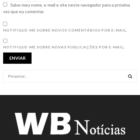
Salve meu nome, e-mail e site neste navegador para a próxima
vez que eu comentar.
NOTIFIQUE-ME SOBRE NOVOS COMENTÁRIOS POR E-MAIL.
NOTIFIQUE-ME SOBRE NOVAS PUBLICAÇÕES POR E-MAIL.
S
e
a
S
r
c
E
h
f
A
o
r
R
:
C