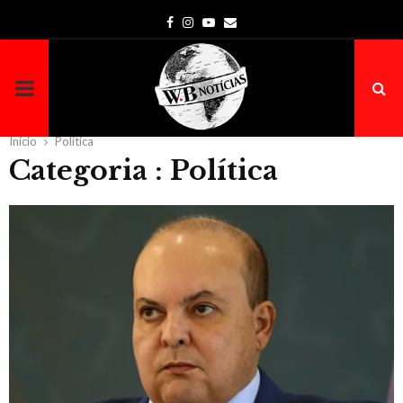
Facebook
Instagram
Youtube
Email
PRIMARY
MENU
Início
Política
Categoria : Política