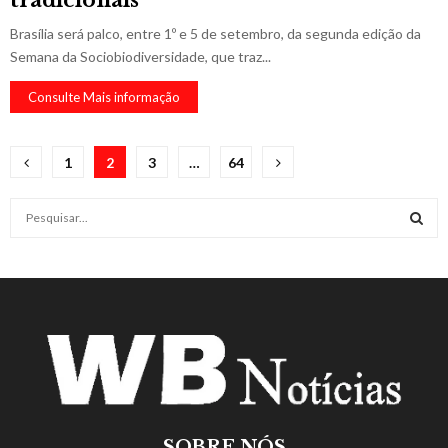
tradicionais
Brasília será palco, entre 1º e 5 de setembro, da segunda edição da
Semana da Sociobiodiversidade, que traz...
Consulte Mais informação
Paginação
1
2
3
…
64
de
S
posts
e
a
S
r
c
E
h
f
A
o
r
R
:
C
SOBRE NÓS