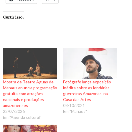
Curtir isso:
Mostra de Teatro Águas de
Fotógrafo lança exposição
Manaus anuncia programação
inédita sobre as lendárias
gratuita com atrações
guerreiras Amazonas, na
nacionais e produções
Casa das Artes
amazonenses
08/10/2021
22/07/2026
Em "Manaus"
Em "Agenda cultural"