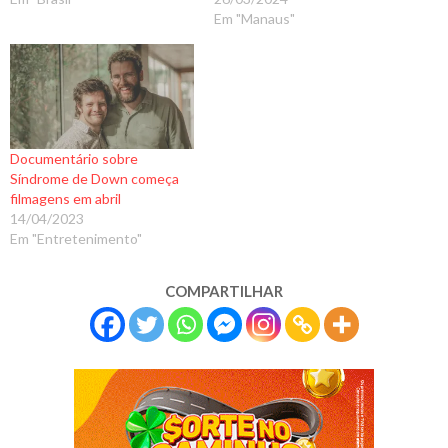
.
Em "Manaus"
.
Documentário sobre
Síndrome de Down começa
filmagens em abril
14/04/2023
Em "Entretenimento"
COMPARTILHAR