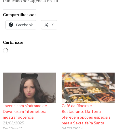
Publicado por Agencia Brasil
Compartilhe isso:
Facebook
X
Curtir isso:
C
a
r
r
e
g
a
n
Jovens com síndrome de
Café da Ribeira e
d
Down usam internet pra
Restaurante Da Terra
o
mostrar potência
oferecem opções especiais
21/03/2025
para a Sexta-feira Santa
.
Em "Brasil"
26/03/2024