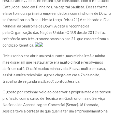
restaurante. A ideia, no entanto, se consolidou com o Bellatucci
Café, localizado em Pinheiros, na capital paulista. Dessa forma,
ela se tornou a primeira empreendedora com síndrome de
Down
a
se formalizar no Brasil. Nesta terça-feira (21) é celebrado o Dia
Mundial da Síndrome de
Down
. A data é reconhecida
pela Organização das Nações Unidas (ONU) desde 2012 e faz
referência aos três cromossomos no par 21, que caracterizam a
condição genética.
“Meu sonho era abrir um restaurante, mas minha irmã e minha
mãe disseram que restaurante era muito difícil e resolvemos
abrir um café. O café mudou minha vida. Ficava muito em casa,
assistia muita televisão. Agora chego em casa 7h da noite,
trabalho de segunda a sábado”, contou Jéssica.
O gosto por cozinhar veio ao observar a própria mãe e se tornou
profissão com o curso de Técnico em Gastronomia no Serviço
Nacional de Aprendizagem Comercial (Senac). Já formada,
Jéssica teve a certeza de que queria ter um empreendimento na