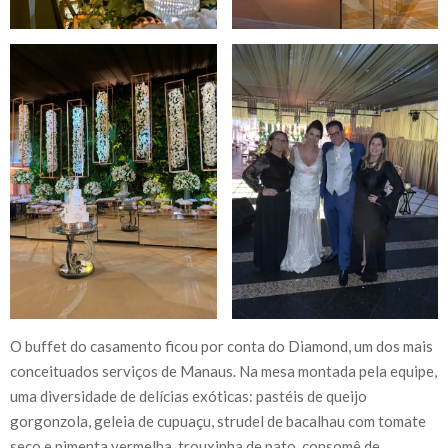
O buffet do casamento ficou por conta do Diamond, um dos mais
conceituados serviços de Manaus. Na mesa montada pela equipe,
uma diversidade de delícias exóticas: pastéis de queijo
gorgonzola, geleia de cupuaçu, strudel de bacalhau com tomate
seco e pimenta vermelha, trouxinha de pato, consomê de