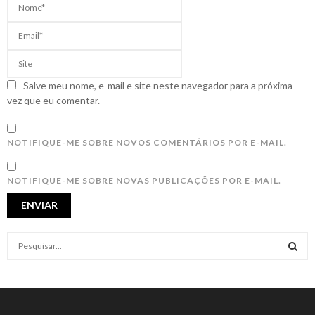
Salve meu nome, e-mail e site neste navegador para a próxima
vez que eu comentar.
NOTIFIQUE-ME SOBRE NOVOS COMENTÁRIOS POR E-MAIL.
NOTIFIQUE-ME SOBRE NOVAS PUBLICAÇÕES POR E-MAIL.
S
e
a
S
r
c
E
h