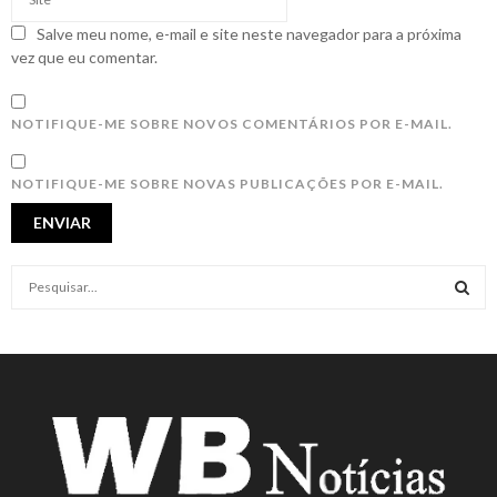
Salve meu nome, e-mail e site neste navegador para a próxima
vez que eu comentar.
NOTIFIQUE-ME SOBRE NOVOS COMENTÁRIOS POR E-MAIL.
NOTIFIQUE-ME SOBRE NOVAS PUBLICAÇÕES POR E-MAIL.
S
e
a
S
r
c
E
h
f
A
o
r
R
: