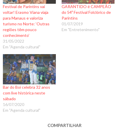
Festival de Parintins vai
GARANTIDO é CAMPEÃO
voltar! Erasmo Viana viaja
do 54º Festival Folclórico de
para Manaus e valoriza
Parintins
turismo no Norte: ‘Outras
01/07/2019
regiões têm pouco
Em "Entretenimento"
conhecimento’
31/05/2022
Em "Agenda cultural"
Bar do Boi celebra 32 anos
com live histórica neste
sábado
16/07/2020
Em "Agenda cultural"
COMPARTILHAR