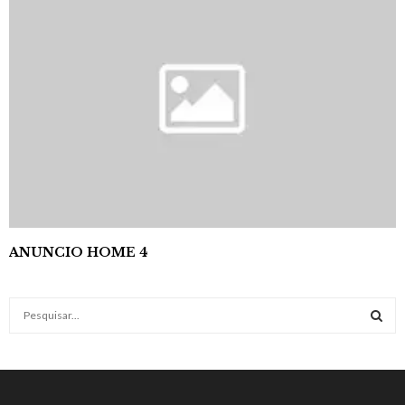
ANUNCIO HOME 4
S
e
a
S
r
c
E
h