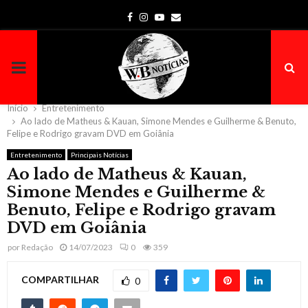
Facebook
Instagram
Youtube
Email
PRIMARY
MENU
Início
Entretenimento
Ao lado de Matheus & Kauan, Simone Mendes e Guilherme & Benuto,
Felipe e Rodrigo gravam DVD em Goiânia
Entretenimento
Principais Notícias
Ao lado de Matheus & Kauan,
Simone Mendes e Guilherme &
Benuto, Felipe e Rodrigo gravam
DVD em Goiânia
por
Redação
14/07/2023
0
359
COMPARTILHAR
0