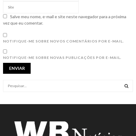
Salve meu nome, e-mail e site neste navegador para a próxima
vez que eu comentar.
NOTIFIQUE-ME SOBRE NOVOS COMENTÁRIOS POR E-MAIL.
NOTIFIQUE-ME SOBRE NOVAS PUBLICAÇÕES POR E-MAIL.
S
e
a
S
r
c
E
h
f
A
o
r
R