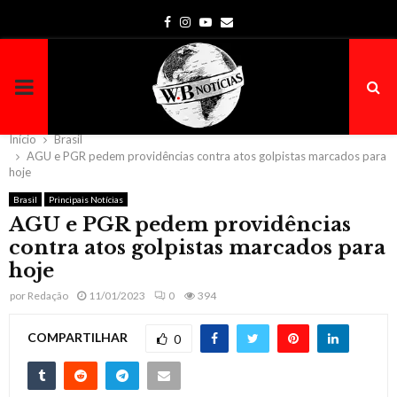
Facebook
Instagram
Youtube
Email
PRIMARY
MENU
Início
Brasil
AGU e PGR pedem providências contra atos golpistas marcados para
hoje
Brasil
Principais Notícias
AGU e PGR pedem providências
contra atos golpistas marcados para
hoje
por
Redação
11/01/2023
0
394
COMPARTILHAR
0