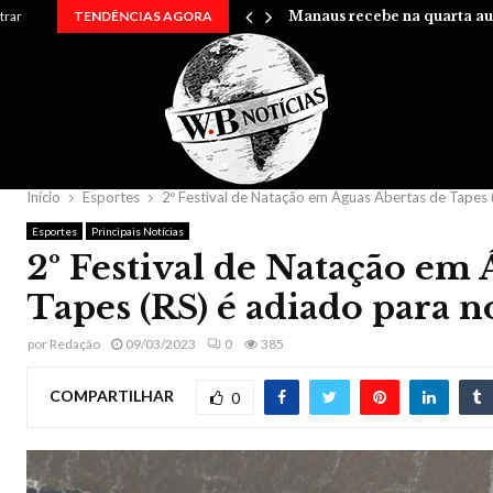
rry em uma…
trar
TENDÊNCIAS AGORA
Manaus recebe na quarta au
Início
Esportes
2º Festival de Natação em Águas Abertas de Tapes
Esportes
Principais Notícias
2º Festival de Natação em 
Tapes (RS) é adiado para
por
Redação
09/03/2023
0
385
COMPARTILHAR
0