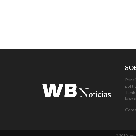
SO
Princ
polít
També
Mana
Cont
@ 2019 - wbp