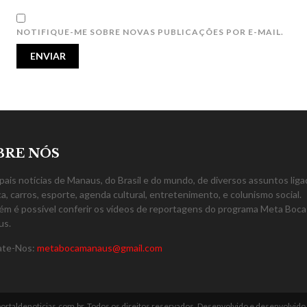
NOTIFIQUE-ME SOBRE NOVAS PUBLICAÇÕES POR E-MAIL.
BRE NÓS
ipais notícias de Manaus, do Brasil e do mundo, de diversos assuntos liga
ica, carros, esporte, agenda cultural, entretenimento, e colunismo social.
m é possível conferir os vídeos de reportagens do programa Meta Boca
us.
ate-Nos:
metabocamanaus@gmail.com
ortaldenoticias.com.br. Todos os direitos reservados. Desenvolvido e desenvolvido