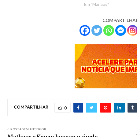
Em "Manaus"
COMPARTILHA
COMPARTILHAR
0
POSTAGEM ANTERIOR
Matheus e Kauan lançam o single