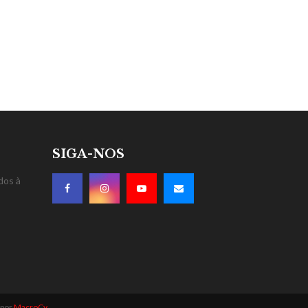
SIGA-NOS
dos à
 por
MacroCy